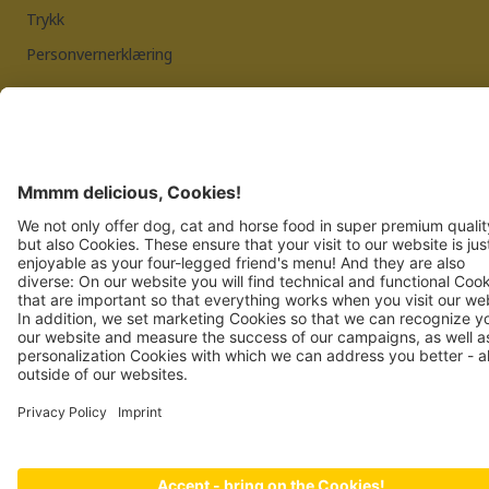
Trykk
Personvernerklæring
JOSERA PETFOOD GMBH
Industriegebiet Sud
DE-63924 Kleinheubach