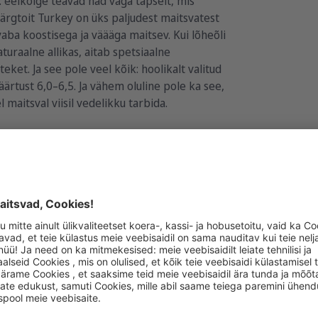
eelkõige teavad nad väga täpselt, mis
ärgtoit Turkey on üks paljudest maitsvatest
vaba koostisega ja väääga maitsev. Kui lõheõli
raalne allikas, aitab spetsiaalne
teket. Ja see pole veel kõik: hoolikalt valitud
ärtust 6,0–6,5. Ja vähem oluline pole ka see,
 maitsval viisil vedelikku tarbida.
TURKEY CAT WET
eelised