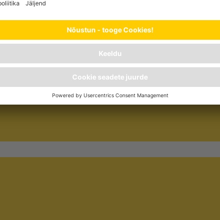
TERAVILJAVABA
ud oomega-
Optimaalne valik tervete ja tundlike
Psülliumi
ng
kasside igapäevasele teraviljavabale
dieetligno
ja
toidulauale.
karvapall
lt läikima.