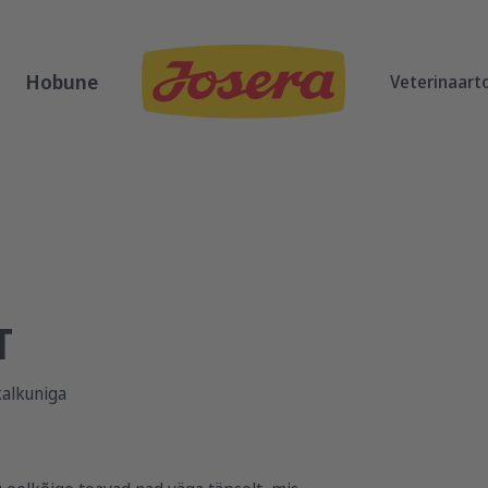
Hobune
Veterinaart
T
kalkuniga