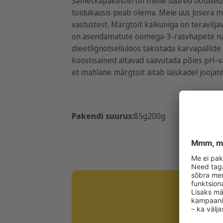
Sametkäpakestel on meile suured ootused: 
toidukausis peab olema. Meie uus Josera m
vastustest. Märgtoit kalkuniga on teravilja
on asendamatute oomega-3-rasvhapete natu
dieetlignotselluloos takistada karvapallide 
koostisained aitavad saavutada põies pH-vä
et mahlane märgtoit aitab laiskadel joojatel
Pakendi suurus:
85g
200g