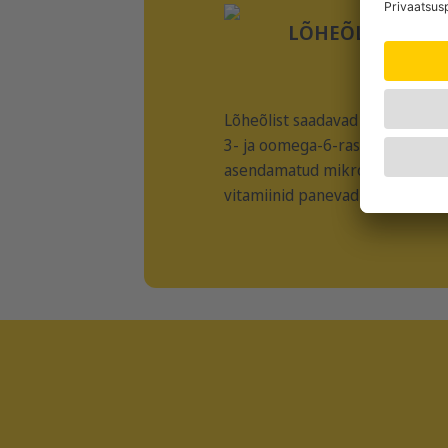
LÕHEÕLI
Lõheõlist saadavad väärtuslik
3- ja oomega-6-rasvhapped ni
asendamatud mikroelemendid 
vitamiinid panevad karva siidise