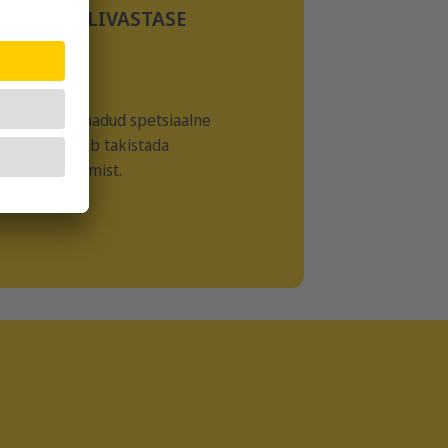
KARVAPALLIVASTASE
TOIMEGA
seemnetest saadud spetsiaalne
tselluloos võib takistada
ide moodustumist.