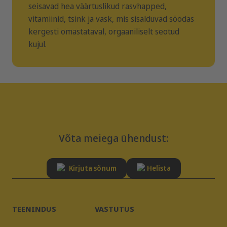
seisavad hea väärtuslikud rasvhapped,
vitamiinid, tsink ja vask, mis sisalduvad söödas
kergesti omastataval, orgaaniliselt seotud
kujul.
Võta meiega ühendust:
Kirjuta sõnum
Helista
TEENINDUS
VASTUTUS