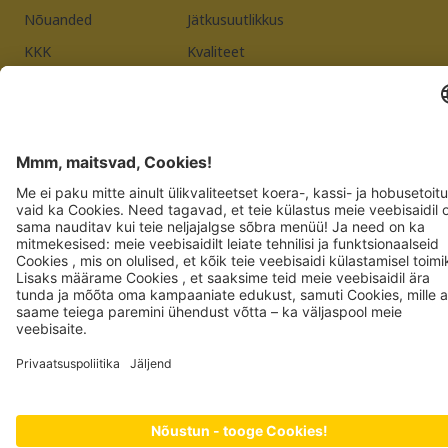
Nõuanded
Jätkusuutlikkus
KKK
Kvaliteet
Tarnija registreerimine
Impressum
Andmekaitsepõhimõtted
JOSERA PETFOOD GMBH
Industriegebiet Sud
DE-63924 Kleinheubach