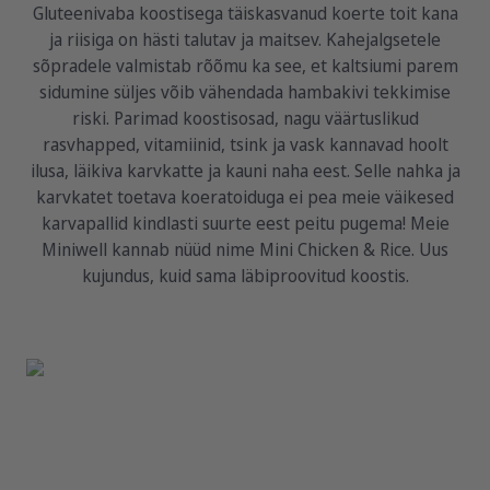
Gluteenivaba koostisega täiskasvanud koerte toit kana
ja riisiga on hästi talutav ja maitsev. Kahejalgsetele
sõpradele valmistab rõõmu ka see, et kaltsiumi parem
sidumine süljes võib vähendada hambakivi tekkimise
riski. Parimad koostisosad, nagu väärtuslikud
rasvhapped, vitamiinid, tsink ja vask kannavad hoolt
ilusa, läikiva karvkatte ja kauni naha eest. Selle nahka ja
karvkatet toetava koeratoiduga ei pea meie väikesed
karvapallid kindlasti suurte eest peitu pugema! Meie
Miniwell kannab nüüd nime Mini Chicken & Rice. Uus
kujundus, kuid sama läbiproovitud koostis.