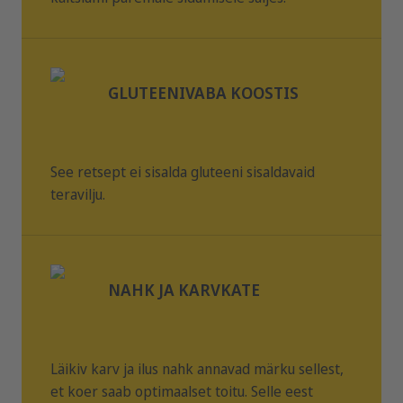
näiteks vahepalasid. Loomale peab olema alati
kättesaadav värske joogivesi.
GLUTEENIVABA KOOSTIS
See retsept ei sisalda gluteeni sisaldavaid
teravilju.
NAHK JA KARVKATE
Läikiv karv ja ilus nahk annavad märku sellest,
et koer saab optimaalset toitu. Selle eest