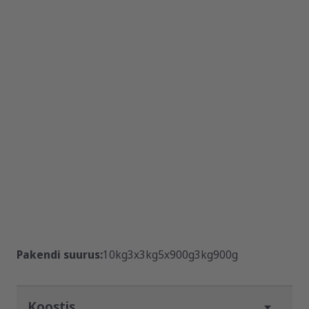
Pakendi suurus:
10kg
3x3kg
5x900g
3kg
900g
Koostis