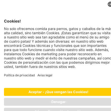
hinojo, flor de manzanilla) 2,5%, sémola de algarrobo 2,5%
Asesoría
Sostenibilidad
FAQ
Calidad
Registro de proveedores
Pie de imprenta
Política de privacidad
JOSERA PETFOOD GMBH
Industriegebiet Sud
DE-63924 Kleinheubach