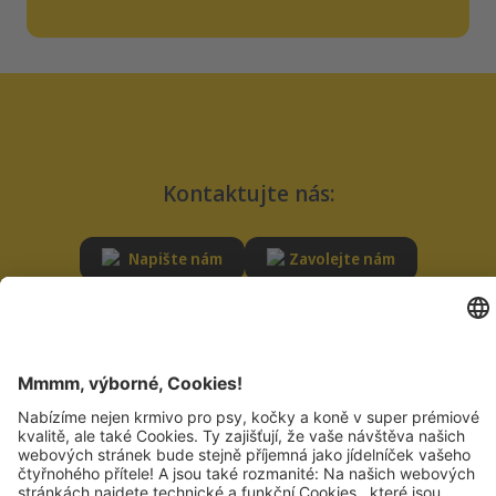
Kontaktujte nás:
Napište nám
Zavolejte nám
SLUŽBY
ODPOVĚDNOST
Poradna
Udržitelnost
Časté dotazy
Kvalita
Registrace dodavatele