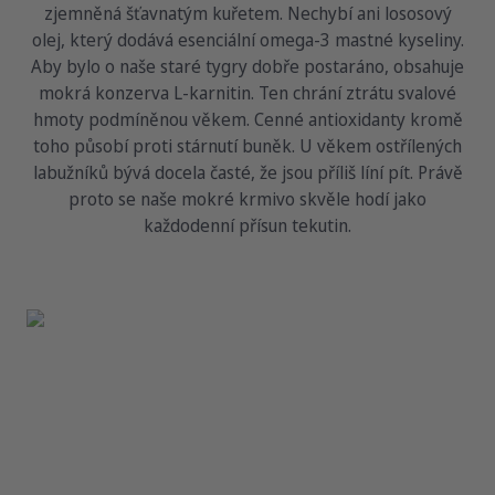
zjemněná šťavnatým kuřetem. Nechybí ani lososový
olej, který dodává esenciální omega-3 mastné kyseliny.
Aby bylo o naše staré tygry dobře postaráno, obsahuje
mokrá konzerva L-karnitin. Ten chrání ztrátu svalové
hmoty podmíněnou věkem. Cenné antioxidanty kromě
toho působí proti stárnutí buněk. U věkem ostřílených
labužníků bývá docela časté, že jsou příliš líní pít. Právě
proto se naše mokré krmivo skvěle hodí jako
každodenní přísun tekutin.