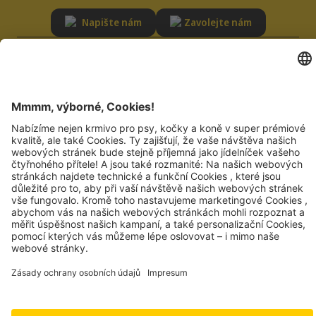
Napište nám
Zavolejte nám
SLUŽBY
ODPOVĚDNOST
Poradna
Udržitelnost
Časté dotazy
Kvalita
Registrace dodavatele
Oznámení
Zásady ochrany osobních údajů
JOSERA PETFOOD GMBH
Industriegebiet Sud
DE-63924 Kleinheubach