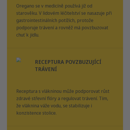
Podávání dalšího krmiva je nutné předem vyjasnit s
hořčík
0.10 %
játra hydrolyzát, minerální látky, oregano 0,09%, zázvor,
Oregano se v medicíně používá již od
ošetřujícím veterinárním lékařem. Pamatujte prosím na to,
rozmarýn, pálivá kopřiva, ostropestřec mariánský, brusinky
že uvedená množství jsou pouze orientační a měla by být
draslík
0.60 %
starověku. V lidovém léčitelství se nasazuje při
přizpůsobena nutričnímu stavu a aktivitě vašeho zvířete.
gastrointestinálních potížích, protože
fosfor
1.00 %
Poskytněte dostatek vody. Uchovávejte na chladném,
podporuje trávení a rovněž má povzbuzovat
tmavém a suchém místě. Po použití obal opět pevně
sodík
0.40 %
chuť k jídlu.
uzavřete.
V případě nedostatečného zažívání:
snadno
stravitelné krmivo. Doporučená doba podávání: zpočátku
až dvanáct týdnů, v případě chronické pankreatické
insuficience doživotně. Před použitím doporučujeme poradit
se s veterinárním lékařem.
RECEPTURA POVZBUZUJÍCÍ
TRÁVENÍ
Receptura s vlákninou může podporovat růst
zdravé střevní flóry a regulovat trávení. Tím,
že vláknina váže vodu, se stabilizuje i
konzistence stolice.