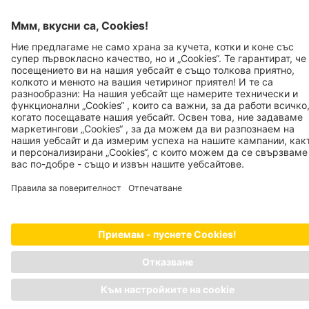
Бюлетин със съвети
Устойчивост
ЧЗВ
Качество
Регистрация на доставчик
Отпечатък
Политика за поверителност
JOSERA PETFOOD GMBH
Industriegebiet Sud
DE-63924 Kleinheubach