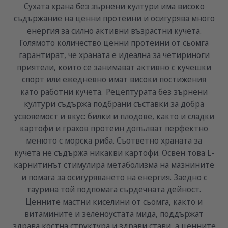
Сухата храна без зърнени култури има високо
съдържание на ценни протеини и осигурява много
енергия за силно активни възрастни кучета.
Голямото количество ценни протеини от сьомга
гарантират, че храната е идеална за четириноги
приятели, които се занимават активно с кучешки
спорт или ежедневно имат високи постижения
като работни кучета. Рецептурата без зърнени
култури съдържа подбрани съставки за добра
усвояемост и вкус: билки и плодове, както и сладки
картофи и грахов протеин допълват перфектно
менюто с морска риба. Съответно храната за
кучета не съдържа никакви картофи. Освен това L-
карнитинът стимулира метаболизма на мазнините
и помага за осигуряването на енергия. Заедно с
таурина той подпомага сърдечната дейност.
Ценните мастни киселини от сьомга, както и
витамините и зеленоустата мида, поддържат
здрава костна структура и здрави стави, а ценните