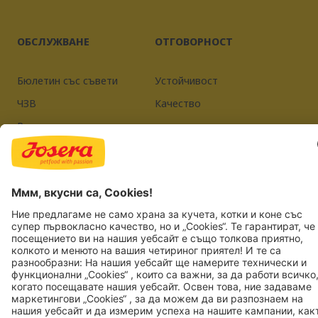
ОБСЛУЖВАНЕ
ОТГОВОРНОСТ
Бюлетин със съвети
Устойчивост
ЧЗВ
Качество
Регистрация на доставчик
Отпечатък
Политика за поверителност
JOSERA PETFOOD GMBH
Industriegebiet Sud
DE-63924 Kleinheubach